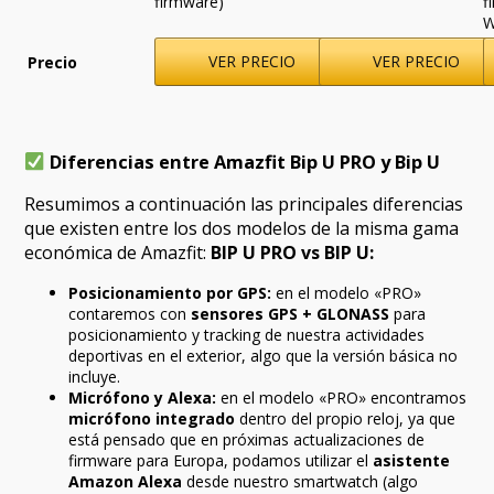
firmware)
f
W
VER PRECIO
VER PRECIO
Precio
Diferencias entre Amazfit Bip U PRO y Bip U
Resumimos a continuación las principales diferencias
que existen entre los dos modelos de la misma gama
económica de Amazfit:
BIP U PRO vs BIP U:
Posicionamiento por GPS:
en el modelo «PRO»
contaremos con
sensores GPS + GLONASS
para
posicionamiento y tracking de nuestra actividades
deportivas en el exterior, algo que la versión básica no
incluye.
Micrófono y Alexa:
en el modelo «PRO» encontramos
micrófono integrado
dentro del propio reloj, ya que
está pensado que en próximas actualizaciones de
firmware para Europa, podamos utilizar el
asistente
Amazon Alexa
desde nuestro smartwatch (algo