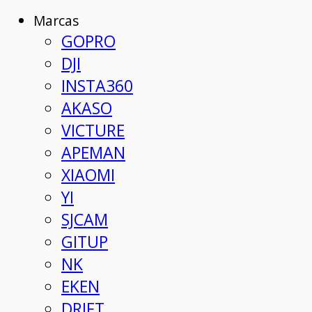
Marcas
GOPRO
DJI
INSTA360
AKASO
VICTURE
APEMAN
XIAOMI
YI
SJCAM
GITUP
NK
EKEN
DRIFT