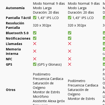
Modo Normal: 9 días
Modo Normal: 9 días
M
Autonomía
Modo Larga
Modo Larga
M
Duración: 20 días
Duración: 20 días
D
Pantalla Táctil
1,43" IPS LCD
1,43" IPS LCD
Resolución
320 x 302px
320 x 302px
3
Pantalla
Bluetooth 5.0
Notificaciones
Llamadas
Memoria
Interna
c
NFC
GPS
(GPS y Glonass)
P
Podómetro
F
Frecuencia Cardíaca
S
Podómetro
Saturación de
O
Frecuencia Cardíaca
Oxígeno
M
Otros
Saturación de
Monitor de Estrés
A
Oxígeno
Micrófono
L
Monitor de Estrés
Asistente Alexa (próx
A