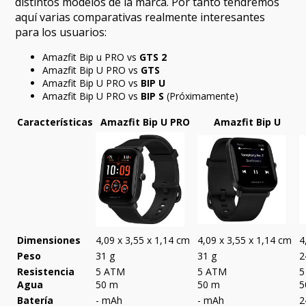
distintos modelos de la marca. Por tanto tendremos
aquí varias comparativas realmente interesantes
para los usuarios:
Amazfit Bip u PRO vs
GTS 2
Amazfit Bip U PRO vs
GTS
Amazfit Bip U PRO vs
BIP U
Amazfit Bip U PRO vs
BIP S
(Próximamente)
Características
Amazfit Bip U PRO
Amazfit Bip U
Dimensiones
4,09 x 3,55 x 1,14 cm
4,09 x 3,55 x 1,14 cm
4
Peso
31 g
31 g
2
Resistencia
5 ATM
5 ATM
5
Agua
50 m
50 m
5
Batería
- mAh
- mAh
2