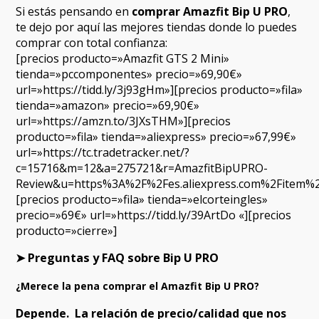
Si estás pensando en
comprar Amazfit Bip U PRO
,
te dejo por aquí las mejores tiendas donde lo puedes
comprar con total confianza:
[precios producto=»Amazfit GTS 2 Mini»
tienda=»pccomponentes» precio=»69,90€»
url=»https://tidd.ly/3j93gHm»][precios producto=»fila»
tienda=»amazon» precio=»69,90€»
url=»https://amzn.to/3JXsTHM»][precios
producto=»fila» tienda=»aliexpress» precio=»67,99€»
url=»https://tc.tradetracker.net/?
c=15716&m=12&a=275721&r=AmazfitBipUPRO-
Review&u=https%3A%2F%2Fes.aliexpress.com%2Fitem%2
[precios producto=»fila» tienda=»elcorteingles»
precio=»69€» url=»https://tidd.ly/39ArtDo «][precios
producto=»cierre»]
➤ Preguntas y FAQ sobre Bip U PRO
¿Merece la pena comprar el Amazfit Bip U PRO?
Depende. La
relación de precio/calidad que nos