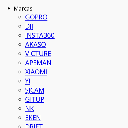
Marcas
GOPRO
DJI
INSTA360
AKASO
VICTURE
APEMAN
XIAOMI
YI
SJCAM
GITUP
NK
EKEN
DRIFT