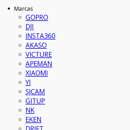
Marcas
GOPRO
DJI
INSTA360
AKASO
VICTURE
APEMAN
XIAOMI
YI
SJCAM
GITUP
NK
EKEN
DRIFT