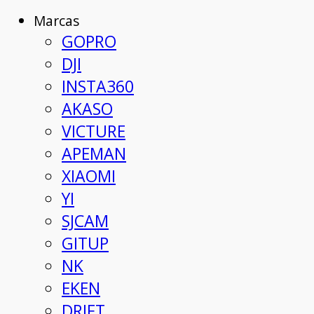
Marcas
GOPRO
DJI
INSTA360
AKASO
VICTURE
APEMAN
XIAOMI
YI
SJCAM
GITUP
NK
EKEN
DRIFT